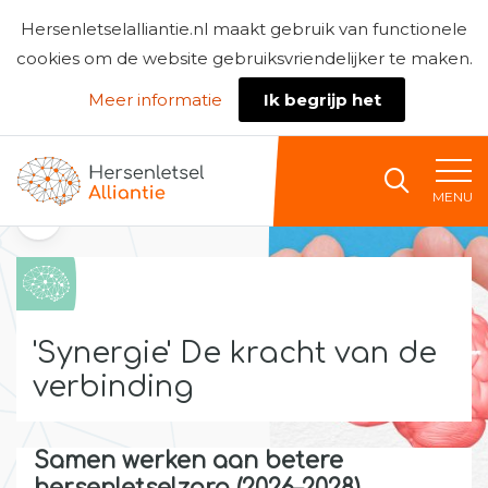
Hersenletselalliantie.nl maakt gebruik van functionele
cookies om de website gebruiksvriendelijker te maken.
Meer informatie
Ik begrijp het
Naar home
MENU
Terug naar de kennisbank
'Synergie' De kracht van de
verbinding
Samen werken aan betere
hersenletselzorg (2026–2028)